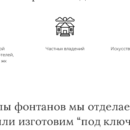
ой
Частных владений
Искусств
телей,
 жк
пы фонтанов мы отдела
или изготовим “под ключ