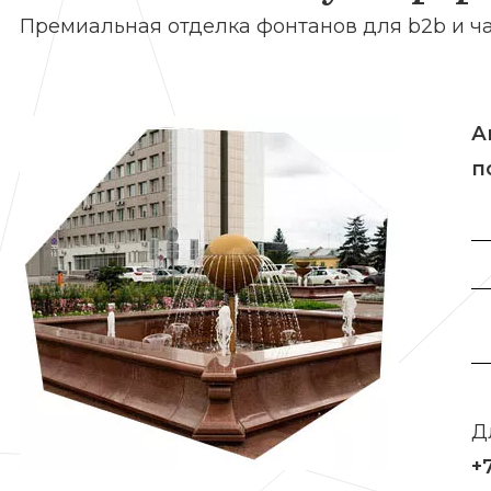
Премиальная отделка фонтанов для b2b и ча
А
п
Д
+