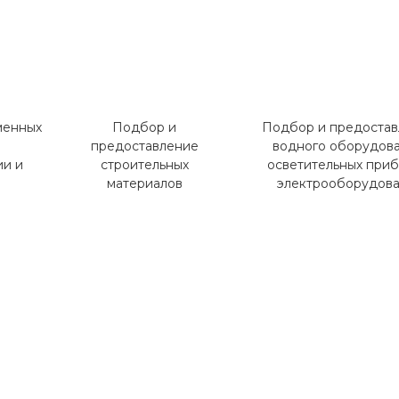
менных
Подбор и
Подбор и предоста
предоставление
водного оборудова
ии и
строительных
осветительных приб
в
материалов
электрооборудов