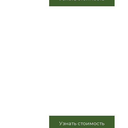
Каскады-
водопады
DESIGNER FOUNTAIN
Узнать стоимость