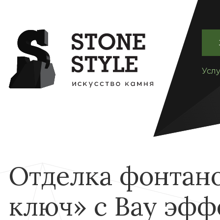
Усл
Отделка фонтано
ключ» с Вау эфф