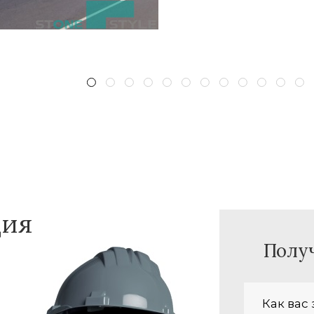
ция
Полу