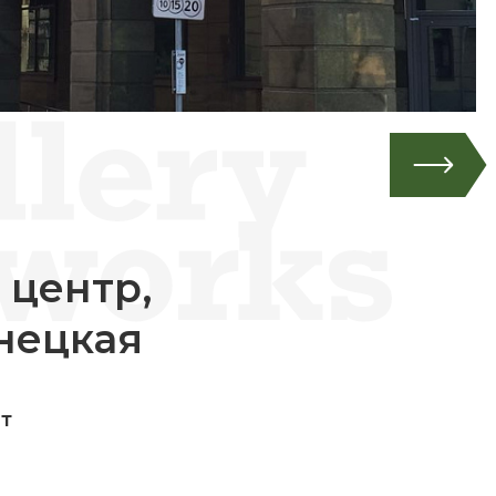
 центр,
нецкая
ит