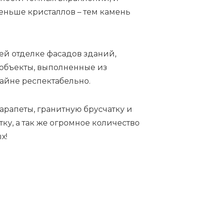
еньше кристаллов – тем камень
й отделке фасадов зданий,
 объекты, выполненные из
айне респектабельно.
арапеты, гранитную брусчатку и
у, а так же огромное количество
х!