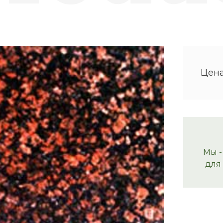
Цена
Мы -
для