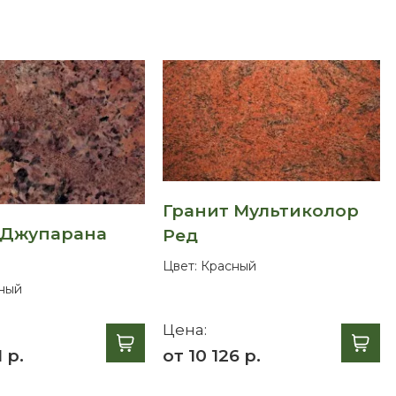
Гранит Мультиколор
 Джупарана
Ред
Цвет:
Красный
ный
Цена:
 р.
от 10 126 р.