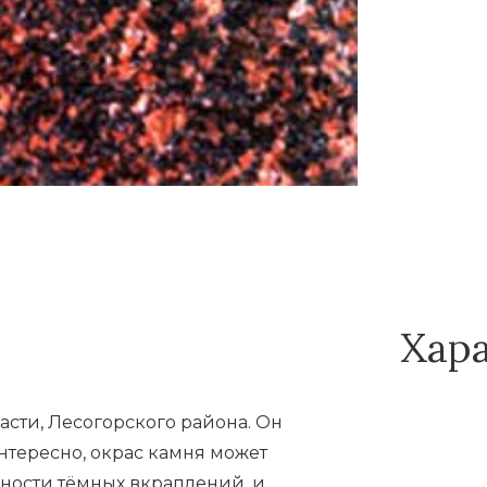
Хар
сти, Лесогорского района. Он
нтересно, окрас камня может
вности тёмных вкраплений, и