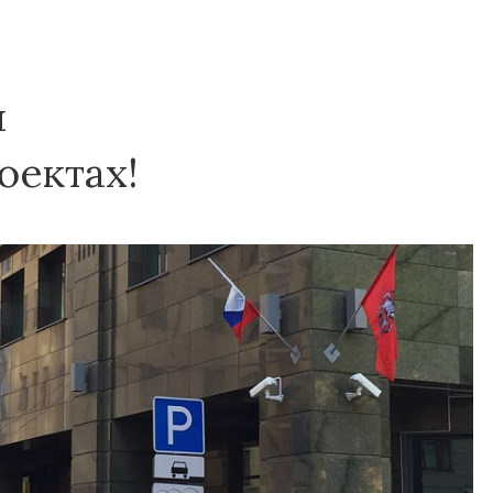
я
оектах!