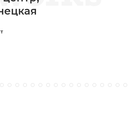
нецкая
ит