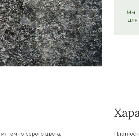
Мы -
для
Хар
ит темно-серого цвета,
Плотность