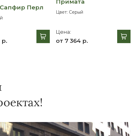
Примата
 Сапфир Перл
Цвет:
Серый
й
Цена:
 р.
от 7 364 р.
я
оектах!