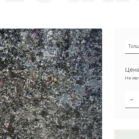
Толщ
Цена
Не яв