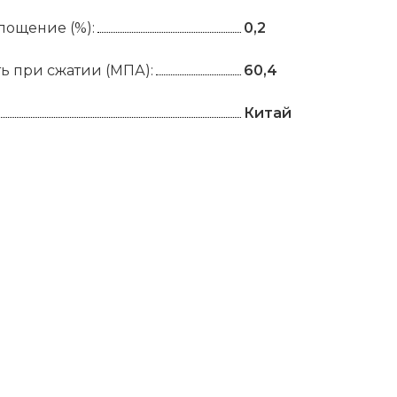
лощение (%):
0,2
ь при сжатии (МПА):
60,4
Китай