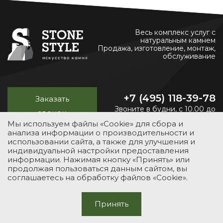
Весь комплекс услуг с
натуральным камнем
Продажа, изготовление, монтаж,
обслуживание
+7 (495) 118-39-78
Заказать
Звоните в будни, с 10.00 до
звонок
20.00
Мы используем файлы «Cookie» для сбора и
анализа информации о производительности и
использовании сайта, а также для улучшения и
индивидуальной настройки предоставления
УСЛУГИ
КАТАЛОГ
ПОРТФОЛИО
О КОМПАНИИ
информации. Нажимая кнопку «Принять» или
продолжая пользоваться данным сайтом, вы
КОНТАКТЫ
соглашаетесь на обработку файлов «Cookie».
© 2012-2026 Stone-Style
Принять