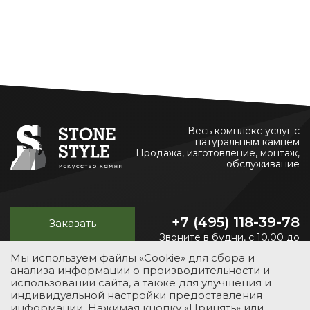
Весь комплекс услуг с
натуральным камнем
Продажа, изготовление, монтаж,
обслуживание
+7 (495) 118-39-78
Заказать
Звоните в будни, с 10.00 до
звонок
20.00
Мы используем файлы «Cookie» для сбора и
анализа информации о производительности и
использовании сайта, а также для улучшения и
индивидуальной настройки предоставления
УСЛУГИ
КАТАЛОГ
ПОРТФОЛИО
О КОМПАНИИ
информации. Нажимая кнопку «Принять» или