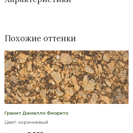
Похожие оттенки
Гранит Джиалло Фиорито
Г
Цвет:
коричневый
Ц