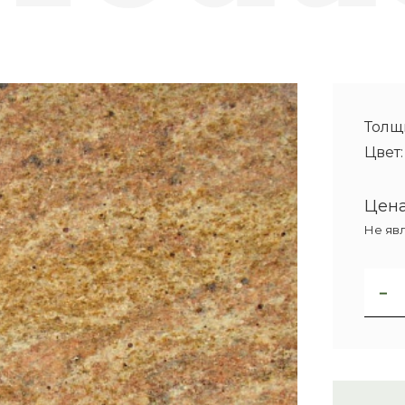
Толщ
Цвет
Цена
Не яв