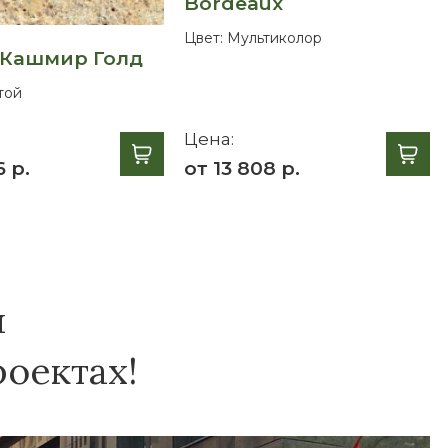
Bordeaux
Цвет:
Мультиколор
 Кашмир Голд
той
Цена:
6 р.
от 13 808 р.
я
оектах!