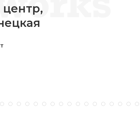
 центр,
нецкая
ит