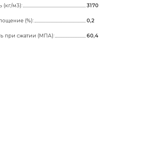
 (кг/м3):
3170
лощение (%):
0,2
ь при сжатии (МПА):
60,4