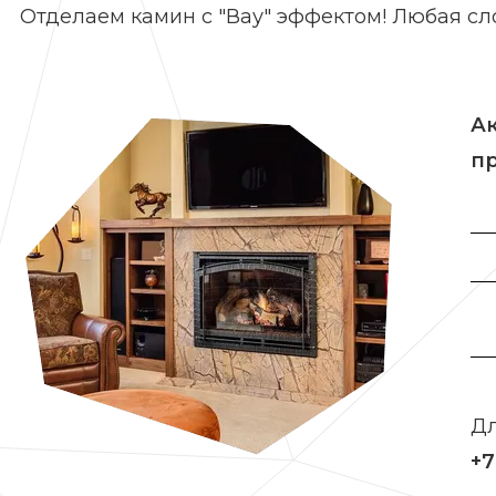
Отделаем камин с "Вау" эффектом! Любая сл
Ак
п
Дл
+7