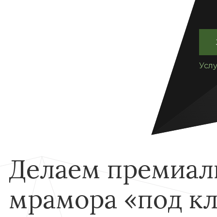
Усл
Делаем премиал
мрамора «под к