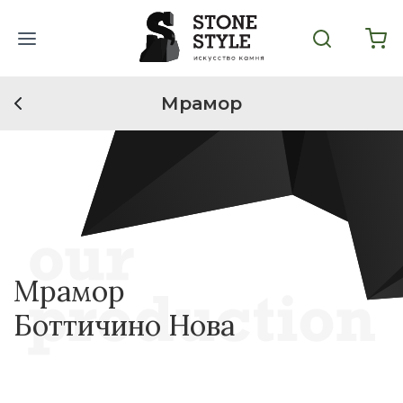
Мрамор
Мрамор
Боттичино Нова