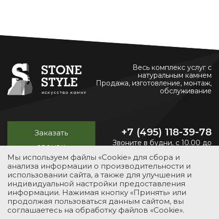
Весь комплекс услуг с
натуральным камнем
Продажа, изготовление, монтаж,
обслуживание
+7 (495) 118-39-78
Заказать
Звоните в будни, с 10.00 до
звонок
20.00
Мы используем файлы «Cookie» для сбора и
анализа информации о производительности и
использовании сайта, а также для улучшения и
индивидуальной настройки предоставления
УСЛУГИ
КАТАЛОГ
ПОРТФОЛИО
О КОМПАНИИ
информации. Нажимая кнопку «Принять» или
продолжая пользоваться данным сайтом, вы
КОНТАКТЫ
соглашаетесь на обработку файлов «Cookie».