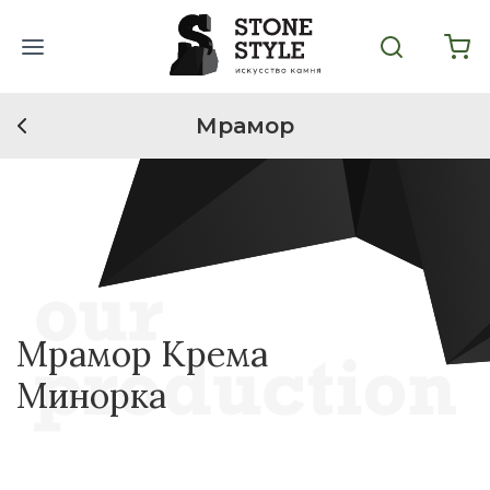
Мрамор
Мрамор Крема
Минорка