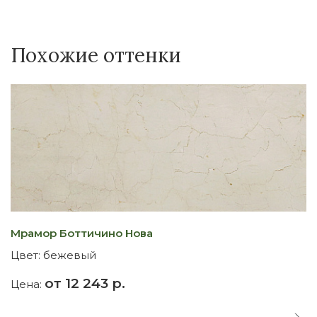
Похожие оттенки
Мрамор Боттичино Нова
М
Цвет:
бежевый
Ц
от 12 243 р.
Цена:
Ц