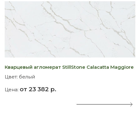
Кварцевый агломерат StillStone Calacatta Maggiore 
К
Цвет:
белый
Ц
от 23 382 р.
Цена:
Ц