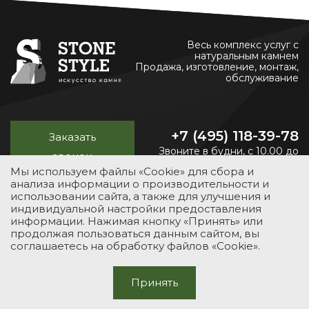
Весь комплекс услуг с
натуральным камнем
Продажа, изготовление, монтаж,
обслуживание
+7 (495) 118-39-78
Заказать
Звоните в будни, с 10.00 до
звонок
20.00
Мы используем файлы «Cookie» для сбора и
анализа информации о производительности и
использовании сайта, а также для улучшения и
индивидуальной настройки предоставления
УСЛУГИ
КАТАЛОГ
ПОРТФОЛИО
О КОМПАНИИ
информации. Нажимая кнопку «Принять» или
продолжая пользоваться данным сайтом, вы
КОНТАКТЫ
соглашаетесь на обработку файлов «Cookie».
© 2012-2026 Stone-Style
Принять