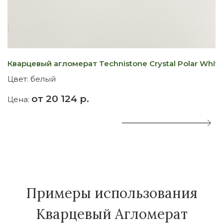
Кварцевый агломерат Technistone Crystal Polar White
К
Цвет:
белый
Ц
от 20 124 р.
Цена:
Ц
Примеры использования
Кварцевый Агломерат