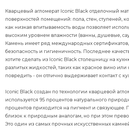
Кварцевый агломерат Iconic Black отделочный ма
поверхностей помещений: пола, стен, ступеней, ко
как низкая впитываемость воды позволяет исполь
высоким уровнем влажности (ванны, душевые, сау
Камень имеет ряд международных сертификатов,
безопасность и гигиеничность. Последнее качест
хотите сделать из Iconic Black столешницу на кухн
разлитых жидкостей, таких как красное вино или 
повредить - он отлично выдерживает контакт с к
Iconic Black создан по технологии кварцевой агл
используется 95 процентов натурального природн
процентов приходится на пигмент и связующее. 
близок к природным аналогам, но при этом прево
Это один из самых прочных искусственных камней