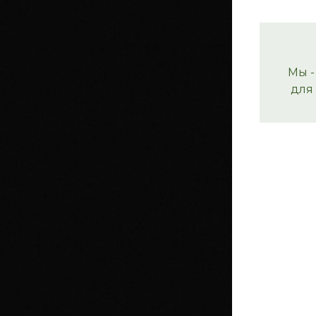
Мы -
для