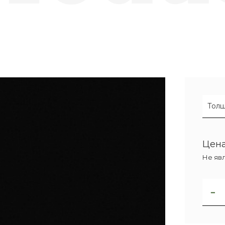
Толщ
Цена
Не яв