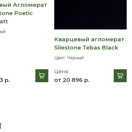
вый Агломерат
tone Poetic
att
ый
Кварцевый агломерат
Silestone Tebas Black
Цвет:
Чёрный
Цена:
3 р.
от 20 896 р.
я