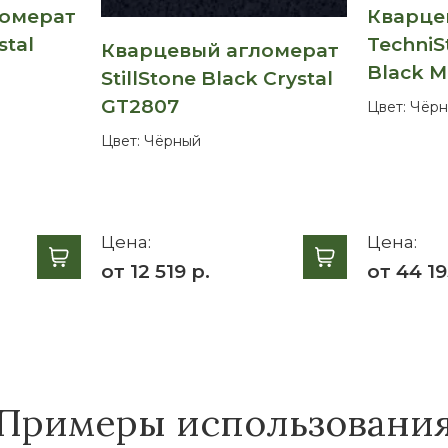
ломерат
Кварце
stal
TechniS
Кварцевый агломерат
Black M
StillStone Black Crystal
GT2807
Цвет:
Чёрн
Цвет:
Чёрный
Цена:
Цена:
от 12 519 р.
от 44 19
Примеры использовани