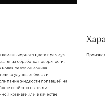
Хар
ый камень черного цвета премиум
Производ
циальная обработка поверхности,
но новая революционная
только улучшает блеск и
т слипание жидкости попавшей на
 Такое свойство выглядит
нной комнате или в качестве