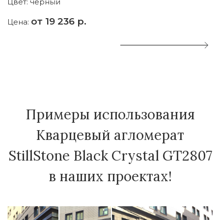
Цвет:
чёрный
Ц
от 19 236 р.
Цена:
Ц
Примеры использования
Кварцевый агломерат
StillStone Black Crystal GT2807
в наших проектах!