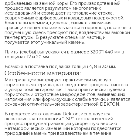
добываемых из земной коры. Его производственный
процесс является результатом многолетних
исследований и совмещает изготовление стекла,
современных фарфоровых и кварцевых поверхностей.
Кристаллы кремния, циркона, силикат алюминия,
красящие вещества измельчаются в порошок, после чего
полученную смесь прессуют под воздействием высокой
температуры. В результате спекания частиц и
получается этот уникальный камень.
Плиты (слебы) выпускаются в размере 3200*1440 мм в
толщинах 12 и 20 мм.
Возможна поставка под заказ толщин 4, 8 и 30 мм.
Особенности материала:
Материал демонстрирует практически нулевую
пористость материала, как следствие процесса синтеза
и ультра компактирования. Такая практически нулевая
пористость и отсутствие микродефектов, вызывающих
напряжения или формирующих слабые точки, и является
основной отличительной характеристикой DEKTON.
В процессе изготовления Dekton, используется
эксклюзивная технология "TSP", технологический
процесс предусматривающий ускоренную версию
метаморфических изменений которым подвергается
природный камень при воздействием в течение