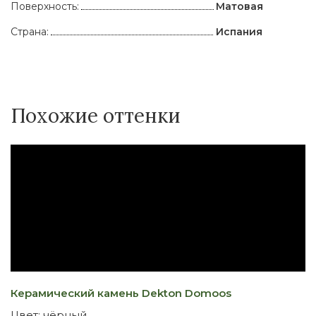
Поверхность:
Матовая
Страна:
Испания
Похожие оттенки
Керамический камень Dekton Domoos
К
Цвет:
чёрный
Ц