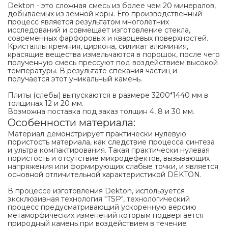
Dekton - это сложная смесь из более чем 20 минералов,
добываемых из земной коры. Его производственный
процесс является результатом многолетних
исследований и совмещает изготовление стекла,
современных фарфоровых и кварцевых поверхностей.
Кристаллы кремния, циркона, силикат алюминия,
красящие вещества измельчаются в порошок, после чего
полученную смесь прессуют под воздействием высокой
температуры. В результате спекания частиц и
получается этот уникальный камень.
Плиты (слебы) выпускаются в размере 3200*1440 мм в
толщинах 12 и 20 мм.
Возможна поставка под заказ толщин 4, 8 и 30 мм.
Особенности материала:
Материал демонстрирует практически нулевую
пористость материала, как следствие процесса синтеза
и ультра компактирования. Такая практически нулевая
пористость и отсутствие микродефектов, вызывающих
напряжения или формирующих слабые точки, и является
основной отличительной характеристикой DEKTON.
В процессе изготовления Dekton, используется
эксклюзивная технология "TSP", технологический
процесс предусматривающий ускоренную версию
метаморфических изменений которым подвергается
природный камень при воздействием в течение