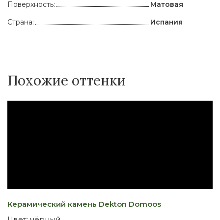
Поверхность:
Матовая
Страна:
Испания
Похожие оттенки
Керамический камень Dekton Domoos
К
Цвет:
чёрный
Ц