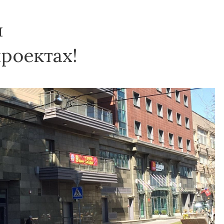
я
роектах!