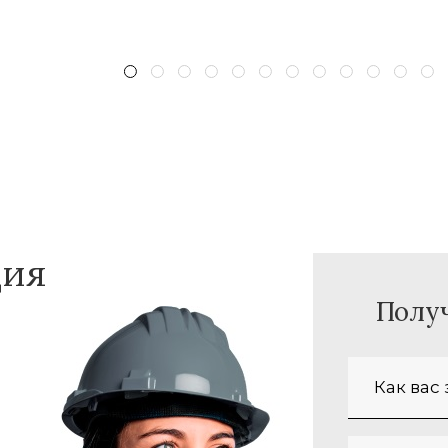
ция
Полу