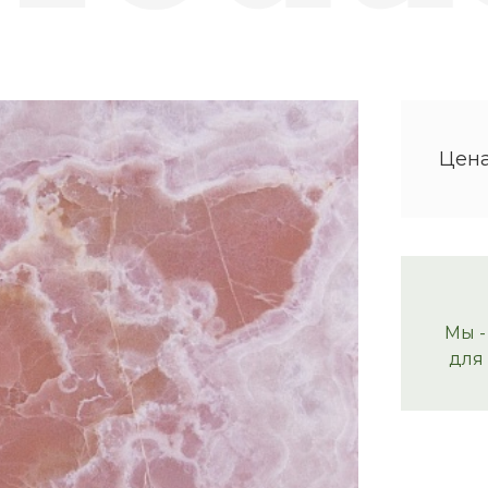
Цена
Мы -
для