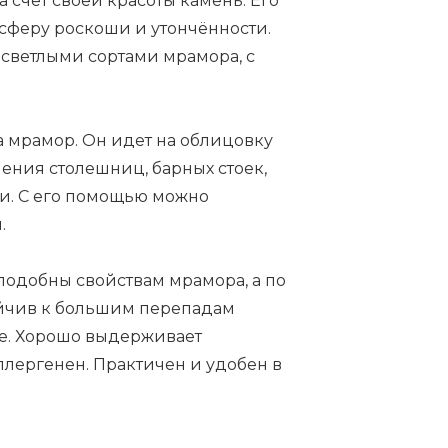
 счет своей красоты камень. Его
сферу роскоши и утончённости.
 светлыми сортами мрамора, с
а мрамор. Он идет на облицовку
ления столешниц, барных стоек,
и. С его помощью можно
.
одобны свойствам мрамора, а по
тойчив к большим перепадам
ие. Хорошо выдерживает
лергенен. Практичен и удобен в