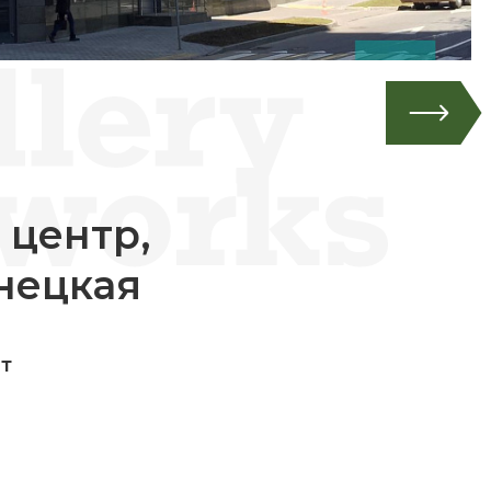
 центр,
нецкая
ит