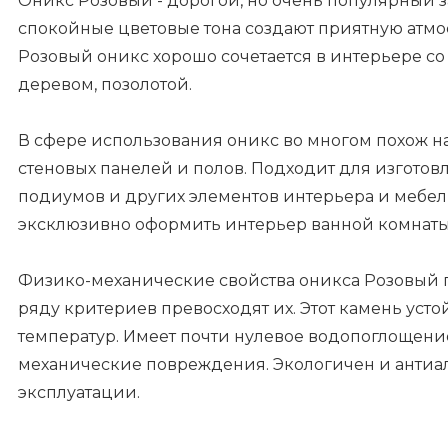
Оникс Розовый - дорогой, но очень популярный за
спокойные цветовые тона создают приятную атмо
Розовый оникс хорошо сочетается в интерьере со
деревом, позолотой.
В сфере использования оникс во многом похож н
стеновых панелей и полов. Подходит для изготов
подиумов и других элементов интерьера и мебел
эксклюзивно оформить интерьер ванной комнаты
Физико-механические свойства оникса Розовый п
ряду критериев превосходят их. Этот камень ус
температур. Имеет почти нулевое водопоглощен
механические повреждения. Экологичен и антиал
эксплуатации.