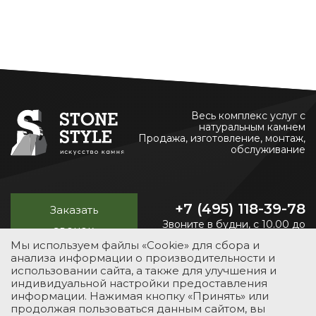
Весь комплекс услуг с
натуральным камнем
Продажа, изготовление, монтаж,
обслуживание
+7 (495) 118-39-78
Заказать
Звоните в будни, с 10.00 до
звонок
20.00
Мы используем файлы «Cookie» для сбора и
анализа информации о производительности и
использовании сайта, а также для улучшения и
индивидуальной настройки предоставления
УСЛУГИ
КАТАЛОГ
ПОРТФОЛИО
О КОМПАНИИ
информации. Нажимая кнопку «Принять» или
продолжая пользоваться данным сайтом, вы
КОНТАКТЫ