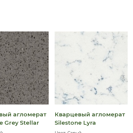
вый агломерат
Кварцевый агломерат
e Grey Stellar
Silestone Lyra
й
Цвет:
Серый