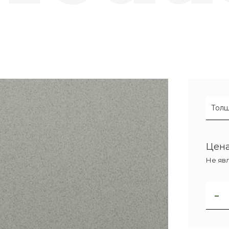
Толщ
Цена
Не яв