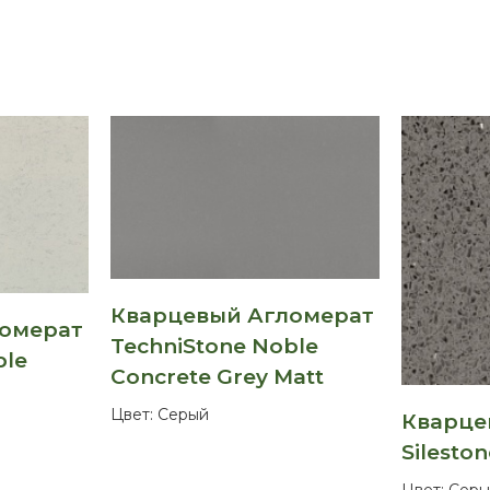
Кварцевый Агломерат
ломерат
TechniStone Noble
ble
Concrete Grey Matt
Цвет:
Серый
Кварце
Sileston
Цвет:
Серы