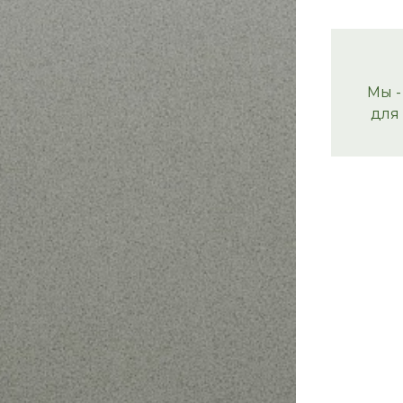
Мы -
для