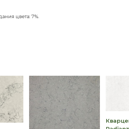
ания цвета: 7%.
Кварце
Radianz