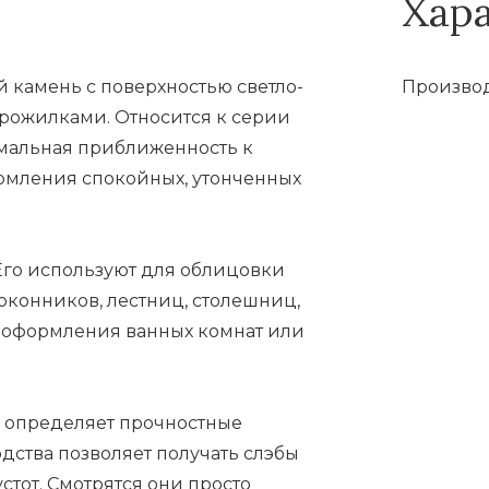
Хар
й камень с поверхностью светло-
Производ
рожилками. Относится к серии
симальная приближенность к
рмления спокойных, утонченных
 Его используют для облицовки
доконников, лестниц, столешниц,
я оформления ванных комнат или
ый определяет прочностные
дства позволяет получать слэбы
стот. Смотрятся они просто