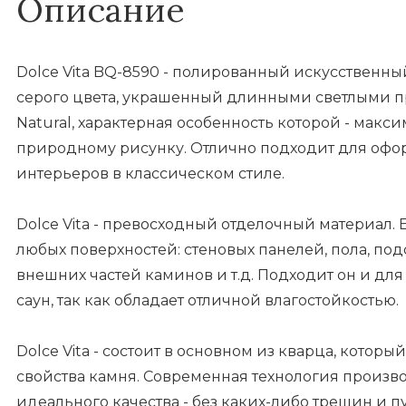
Описание
Dolce Vita BQ-8590 - полированный искусственны
серого цвета, украшенный длинными светлыми п
Natural, характерная особенность которой - мак
природному рисунку. Отлично подходит для офо
интерьеров в классическом стиле.
Dolce Vita - превосходный отделочный материал.
любых поверхностей: стеновых панелей, пола, по
внешних частей каминов и т.д. Подходит он и дл
саун, так как обладает отличной влагостойкостью.
Dolce Vita - состоит в основном из кварца, котор
свойства камня. Современная технология произво
идеального качества - без каких-либо трещин и пу