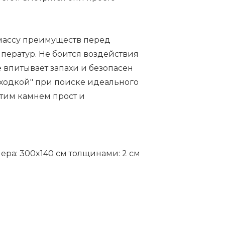
 массу преимуществ перед
ператур. Не боится воздействия
 впитывает запахи и безопасен
находкой" при поиске идеального
этим камнем прост и
мера: 300x140 cм толщинами: 2 см