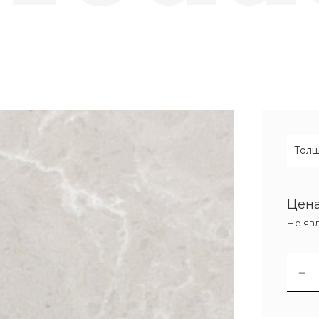
Толщ
Цена
Не яв