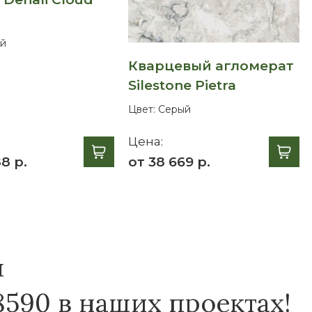
й
Кварцевый агломерат
Silestone Pietra
Цвет:
Серый
Цена:
8 р.
от 38 669 р.
я
8590 в наших проектах!