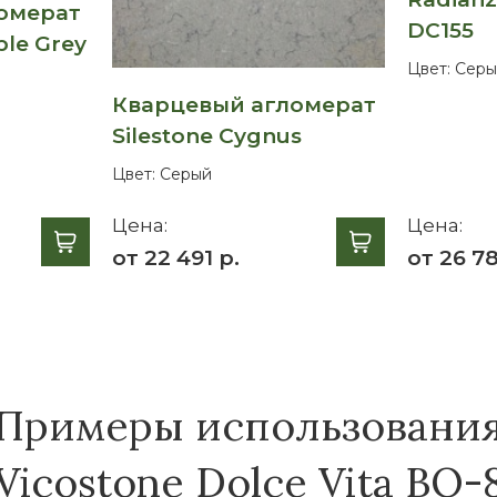
омерат
DC155
ble Grey
Цвет:
Серы
Кварцевый агломерат
Silestone Cygnus
Цвет:
Серый
Цена:
Цена:
от 22 491 р.
от 26 78
Примеры использовани
icostone Dolce Vita BQ-