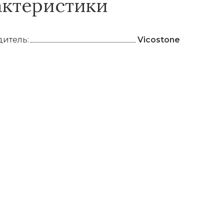
актеристики
итель:
Vicostone