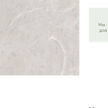
Мы -
для