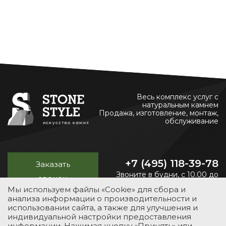
Весь комплекс услуг с
натуральным камнем
Продажа, изготовление, монтаж,
обслуживание
+7 (495) 118-39-78
Заказать
Звоните в будни, с 10.00 до
звонок
20.00
Мы используем файлы «Cookie» для сбора и
анализа информации о производительности и
использовании сайта, а также для улучшения и
индивидуальной настройки предоставления
УСЛУГИ
КАТАЛОГ
ПОРТФОЛИО
О КОМПАНИИ
информации. Нажимая кнопку «Принять» или