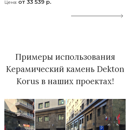
от 33 539 р.
Цена:
Ц
Примеры использования
Керамический камень Dekton
Korus в наших проектах!