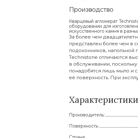
Производство
Кварцевый агломерат Technist
оборудовании для изготовлени
искусственного камня в разны
За более чем двадцатилетн
представлен более чем в с
подоконников, напольной п
Technistone отличаются выс
в обслуживании, поскольку
понадобятся лишь мыло и с
её поверхность. При эксплу
Характеристик
Производитель:
Поверхность:
Страна: