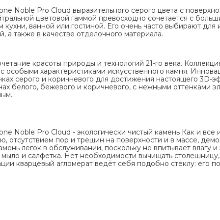
one Noble Pro Cloud выразительного серого цвета с поверх
йтральной цветовой гаммой превосходно сочетается с больш
кухни, ванной или гостиной. Его очень часто выбирают для 
, а также в качестве отделочного материала.
сочетание красоты природы и технологий 21-го века. Коллекц
с особыми характеристиками искусственного камня. Иннов
нках серого и коричневого для достижения настоящего 3D-э
ах белого, бежевого и коричневого, с нежными оттенками э
ным.
ne Noble Pro Cloud - экологически чистый камень Как и все и
ю, отсутствием пор и трещин на поверхности и в массе, де
мень легок в обслуживании, поскольку не впитывает влагу и 
 мыло и салфетка. Нет необходимости вычищать столешницу,
ации кварцевый агломерат ведёт себя подобно стеклу: его п