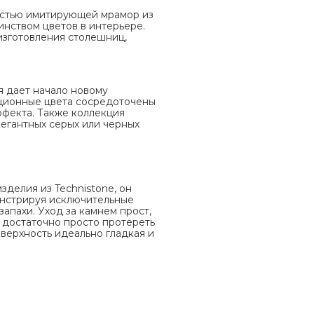
ностью имитирующей мрамор из
инством цветов в интерьере.
изготовления столешниц,
ия дает начало новому
ационные цвета сосредоточены
ффекта. Также коллекция
легантных серых или черных
зделия из Technistone, он
монстрируя исключительные
запахи. Уход за камнем прост,
 достаточно просто протереть
оверхность идеально гладкая и