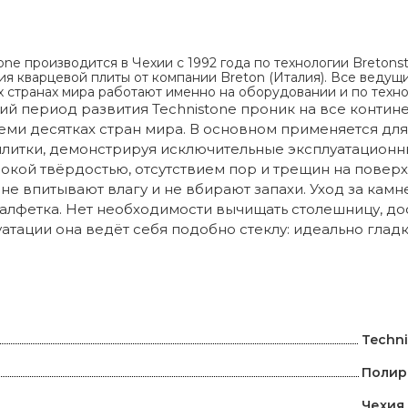
one производится в Чехии с 1992 года по технологии Bretons
я кварцевой плиты от компании Breton (Италия). Все ведущ
х странах мира работают именно на оборудовании и по техно
ий период развития Technistone проник на все контине
еми десятках стран мира. В основном применяется для
литки, демонстрируя исключительные эксплуатационны
окой твёрдостью, отсутствием пор и трещин на поверхн
 не впитывают влагу и не вбирают запахи. Уход за кам
алфетка. Нет необходимости вычищать столешницу, до
атации она ведёт себя подобно стеклу: идеально гладк
и
Techn
Полир
Чехия