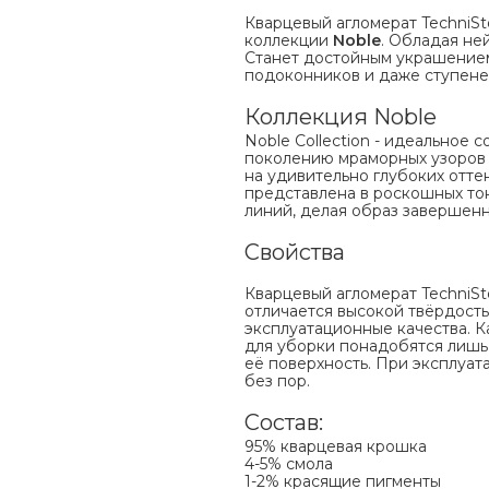
Кварцевый агломерат TechniSt
коллекции
Noble
. Обладая не
Станет достойным украшением 
подоконников и даже ступеней
Коллекция Noble
Noble Collection - идеальное 
поколению мраморных узоров 
на удивительно глубоких отте
представлена в роскошных тон
линий, делая образ завершен
Свойства
Кварцевый агломерат TechniSto
отличается высокой твёрдость
эксплуатационные качества. Ка
для уборки понадобятся лишь
её поверхность. При эксплуат
без пор.
Состав:
95% кварцевая крошка
4-5% смола
1-2% красящие пигменты