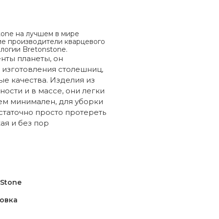
tone на лучшем в мире
ие производители кварцевого
логии Bretonstone.
нты планеты, он
 изготовления столешниц,
е качества. Изделия из
ости и в массе, они легки
нем минимален, для уборки
статочно просто протереть
ая и без пор
iStone
овка