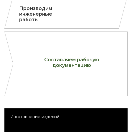
Произ­во­дим
инже­нер­ные
рабо­ты
Сос­тав­ля­ем рабо­чую
до­кумен­та­цию
Изготовление изделий