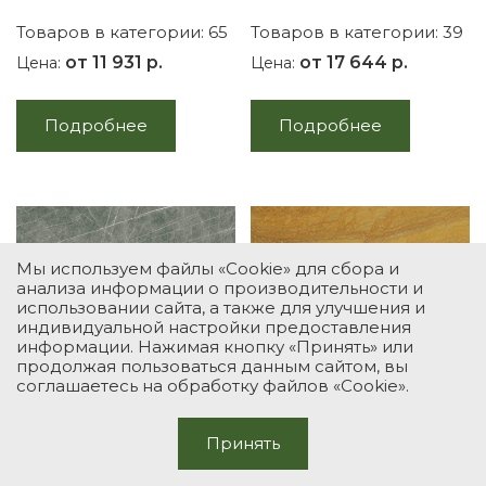
Товаров в категории: 65
Товаров в категории: 39
от 11 931 р.
от 17 644 р.
Цена:
Цена:
Подробнее
Подробнее
Мы используем файлы «Cookie» для сбора и
анализа информации о производительности и
использовании сайта, а также для улучшения и
индивидуальной настройки предоставления
информации. Нажимая кнопку «Принять» или
продолжая пользоваться данным сайтом, вы
Керамический
Травертин
соглашаетесь на обработку файлов «Cookie».
камень
Удивительная простота,
возведённая в роскошь
Принять
Товаров в категории: 34
Товаров в категории: 9