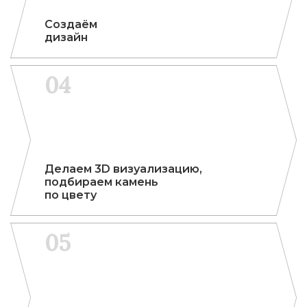
Соз­да­ём
дизайн
04
Делаем 3D визу­али­за­цию,
под­бира­ем камень
по цвету
05