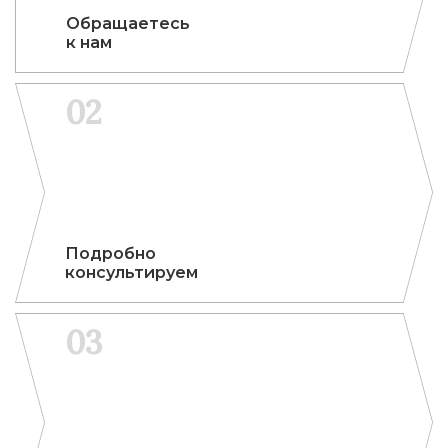
Обраща­етесь
к нам
02
Подроб­но
кон­сульти­руем
03