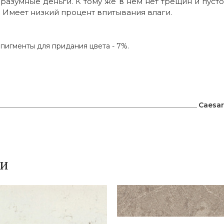
 разумные деньги. К тому же в нем нет трещин и пус
. Имеет низкий процент впитывания влаги.
пигменты для придания цвета - 7%.
и
Caesa
ки