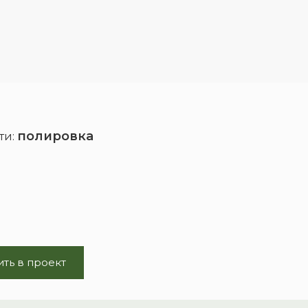
полировка
ти:
ть в проект