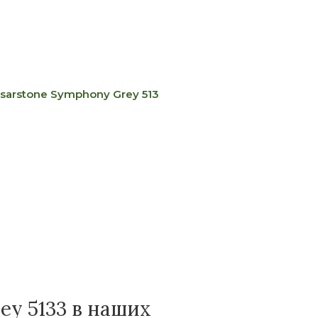
sarstone Symphony Grey 5133
Кварцевый агломерат Caes
Цвет:
серый
от 24 365 р.
Цена:
ey 5133 в наших