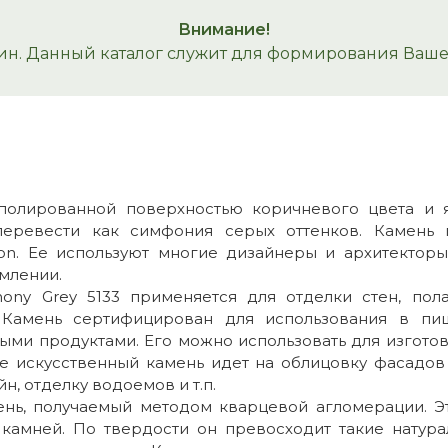
Внимание!
ин. Данный каталог служит для формирования Вашего
 полированной поверхностью коричневого цвета и 
еревести как симфония серых оттенков. Камень
ction. Ее используют многие дизайнеры и архитекто
млении.
ny Grey 5133 применяется для отделки стен, пола,
. Камень сертифицирован для использования в п
выми продуктами. Его можно использовать для изгото
хе искусственный камень идет на облицовку фасадов 
, отделку водоемов и т.п.
мень, получаемый методом кварцевой агломерации. Э
камней. По твердости он превосходит такие натура