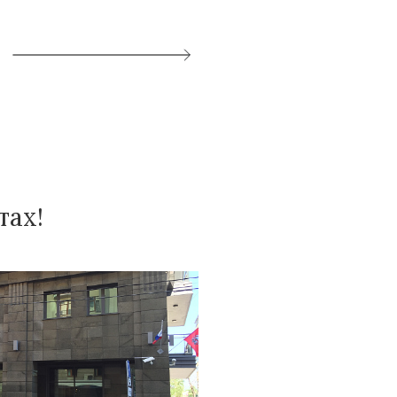
от 39 162 р.
Цена:
тах!