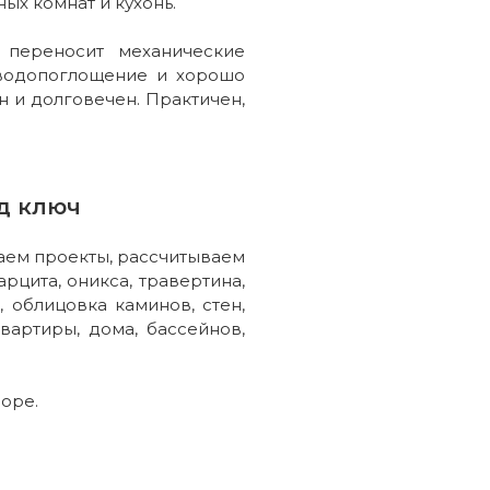
ых комнат и кухонь.
переносит механические
 водопоглощение и хорошо
 и долговечен. Практичен,
д ключ
даем проекты, рассчитываем
рцита, оникса, травертина,
 облицовка каминов, стен,
квартиры, дома, бассейнов,
боре.