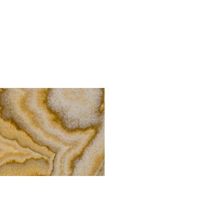
Оникс Нуволато
Цвет:
золотой