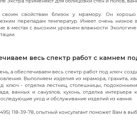
ле Экстра применяют для облицовки стен и полов, ванн
 своим свойствам близок у мрамору. Он хорошо 
 резким перепадам температур. Имеет очень низкое
е в местах с высоким уровнем влажности. Экологичен
тации.
ечиваем весь спектр работ с камнем по
нь, а обеспечиваем весь спектр работ под ключ: соз
товления. Выполняем изделия из мрамора, гранита, ква
д ключ - отделка лестниц, столешницы, подоконники,
ада, ванных и санузлов, кухонь, отделка интерьера 
оследующие уход и обслуживание изделий из камня.
495) 118-39-78, опытный консультант поможет Вам в вы