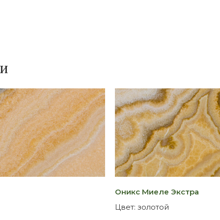
и
ки
Оникс Миеле Экстра
Цвет:
золотой