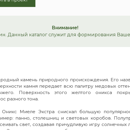
Внимание!
ин. Данный каталог служит для формирования Вашего
ородный камень природного происхождения. Его назв
верхности камня передает всю палитру медовых оттен
ыжего. Поверхность этого желтого оникса покр
ос разного тона.
е Оникс Миеле Экстра снискал большую популярнос
имер: панно, столешниц и световых коробов. Полуп
сеивать свет, создавая причудливую игру солнечных 