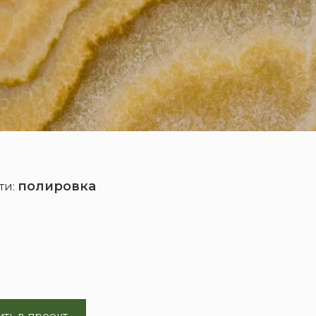
полировка
ти:
ть в проект