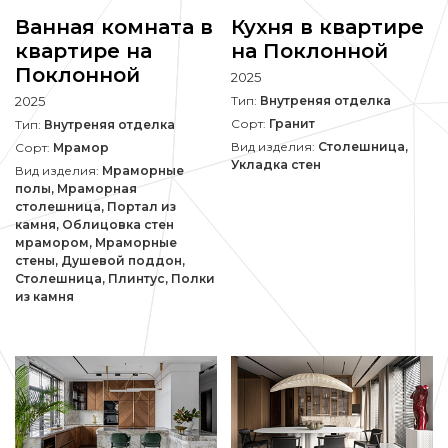
Ванная комната в
Кухня в квартире
квартире на
на Поклонной
Поклонной
2025
2025
Тип:
Внутреняя отделка
Сорт:
Гранит
Тип:
Внутреняя отделка
Вид изделия:
Столешница,
Сорт:
Мрамор
Укладка стен
Вид изделия:
Мраморные
полы, Мраморная
столешница, Портал из
камня, Облицовка стен
мрамором, Мраморные
стены, Душевой поддон,
Столешница, Плинтус, Полки
из камня