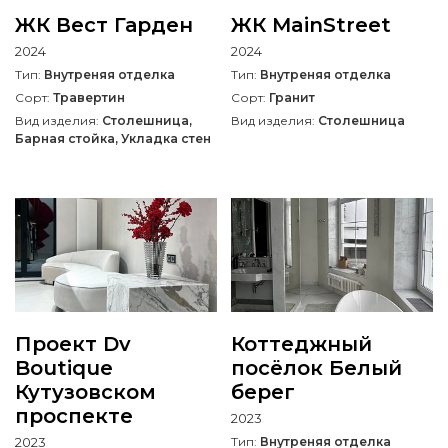
ЖК Вест Гарден
ЖК MainStreet
2024
2024
Тип:
Внутреняя отделка
Тип:
Внутреняя отделка
Сорт:
Травертин
Сорт:
Гранит
Вид изделия:
Столешница,
Вид изделия:
Столешница
Барная стойка, Укладка стен
Проект Dv
Коттеджный
Boutique
посёлок Белый
Кутузовском
берег
проспекте
2023
2023
Тип:
Внутреняя отделка