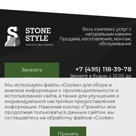
Весь комплекс услуг с
натуральным камнем
Продажа, изготовление, монтаж,
обслуживание
+7 (495) 118-39-78
Заказать
Звоните в будни, с 10.00 до
звонок
20.00
Мы используем файлы «Cookie» для сбора и
анализа информации о производительности и
использовании сайта, а также для улучшения и
индивидуальной настройки предоставления
УСЛУГИ
КАТАЛОГ
ПОРТФОЛИО
О КОМПАНИИ
информации. Нажимая кнопку «Принять» или
продолжая пользоваться данным сайтом, вы
КОНТАКТЫ
соглашаетесь на обработку файлов «Cookie».
© 2012-2026 Stone-Style
Принять