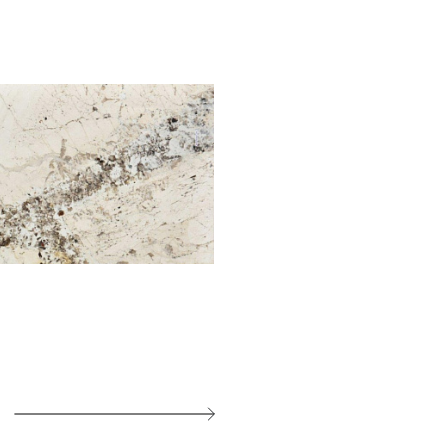
Гранит Бьянко Альпинус
Цвет:
белый
от 27 616 р.
Цена: