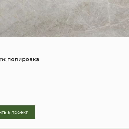
полировка
ти:
ть в проект