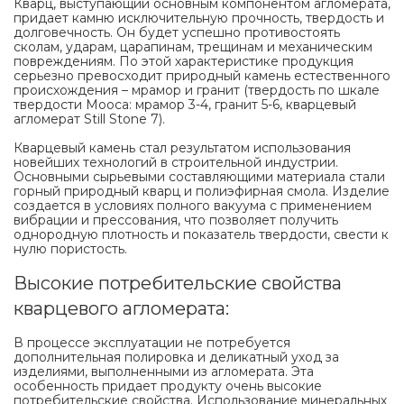
Кварц, выступающий основным компонентом агломерата,
придает камню исключительную прочность, твердость и
долговечность. Он будет успешно противостоять
сколам, ударам, царапинам, трещинам и механическим
повреждениям. По этой характеристике продукция
серьезно превосходит природный камень естественного
происхождения – мрамор и гранит (твердость по шкале
твердости Мооса: мрамор 3-4, гранит 5-6, кварцевый
агломерат Still Stone 7).
Кварцевый камень стал результатом использования
новейших технологий в строительной индустрии.
Основными сырьевыми составляющими материала стали
горный природный кварц и полиэфирная смола. Изделие
создается в условиях полного вакуума с применением
вибрации и прессования, что позволяет получить
однородную плотность и показатель твердости, свести к
нулю пористость.
Высокие потребительские свойства
кварцевого агломерата:
В процессе эксплуатации не потребуется
дополнительная полировка и деликатный уход за
изделиями, выполненными из агломерата. Эта
особенность придает продукту очень высокие
потребительские свойства. Использование минеральных