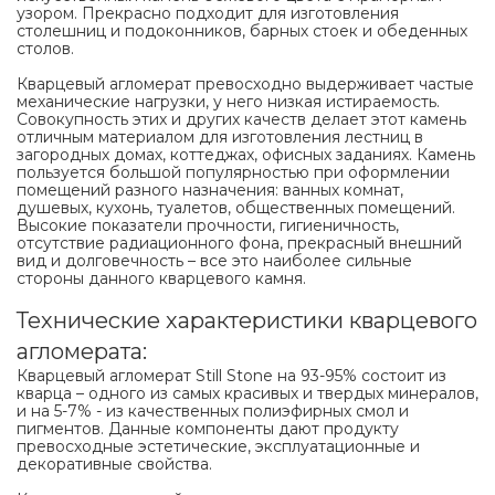
узором. Прекрасно подходит для изготовления
столешниц и подоконников, барных стоек и обеденных
столов.
Кварцевый агломерат превосходно выдерживает частые
механические нагрузки, у него низкая истираемость.
Совокупность этих и других качеств делает этот камень
отличным материалом для изготовления лестниц в
загородных домах, коттеджах, офисных заданиях. Камень
пользуется большой популярностью при оформлении
помещений разного назначения: ванных комнат,
душевых, кухонь, туалетов, общественных помещений.
Высокие показатели прочности, гигиеничность,
отсутствие радиационного фона, прекрасный внешний
вид и долговечность – все это наиболее сильные
стороны данного кварцевого камня.
Технические характеристики кварцевого
агломерата:
Кварцевый агломерат Still Stone на 93-95% состоит из
кварца – одного из самых красивых и твердых минералов,
и на 5-7% - из качественных полиэфирных смол и
пигментов. Данные компоненты дают продукту
превосходные эстетические, эксплуатационные и
декоративные свойства.