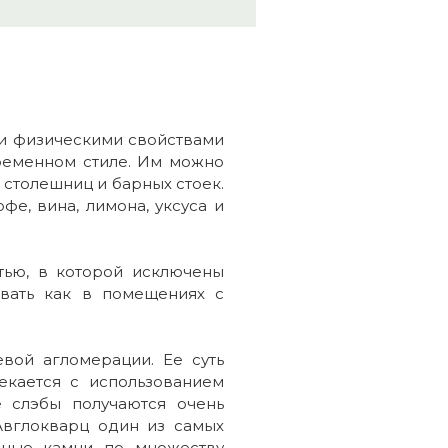
ми физическими свойствами
ременном стиле. Им можно
 столешниц и барных стоек.
е, вина, лимона, уксуса и
тью, в которой исключены
овать как в помещениях с
вой агломерации. Ее суть
екается с использованием
 слэбы получаются очень
Авглокварц один из самых
ьные камни по множеству