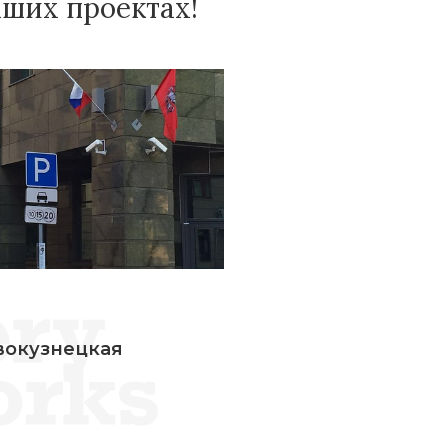
аших проектах!
вокузнецкая