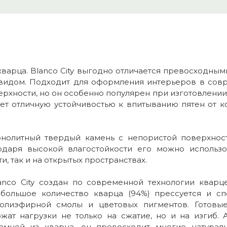
кварца. Blanco City выгодно отличается превосходны
идом. Подходит для оформления интерьеров в сов
рхности, но он особенно популярен при изготовлении
ет отличную устойчивостью к впитыванию пятен от коф
монолитный твердый камень с непористой поверхнос
одаря высокой влагостойкости его можно использ
, так и на открытых пространствах.
anco City создан по современной технологии кварце
ь большое количество кварца (94%) прессуется и сп
полиэфирной смолы и цветовых пигментов. Готовые
жат нагрузки не только на сжатие, но и на изгиб. 
камней из кварца, он превосходит многие натурал