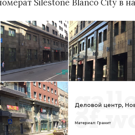
омерат Silestone Blanco City в н
Деловой центр, Но
Материал: Гранит