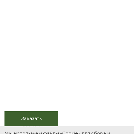
Весь комплекс услуг с
натуральным камнем
Продажа, изготовление, монтаж,
обслуживание
+7 (495) 118-39-78
Заказать
Звоните в будни, с 10.00 до
звонок
20.00
Мы используем файлы «Cookie» для сбора и