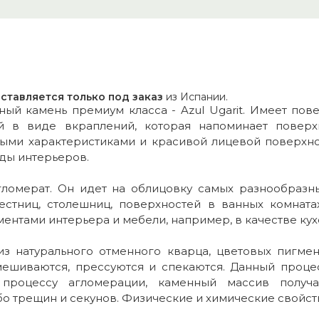
ставляется только под заказ
из Испании.
ый камень премиум класса - Azul Ugarit. Имеет пов
й в виде вкраплений, которая напоминает поверхн
ыми характеристиками и красивой лицевой поверхнос
ды интерьеров.
агломерат. Он идет на облицовку самых разнообразн
лестниц, столешниц, поверхностей в ванных комната
ментами интерьера и мебели, например, в качестве ку
 из натурального отменного кварца, цветовых пигм
мешиваются, прессуются и спекаются. Данный процес
я процессу агломерации, каменный массив получ
бо трещин и секунов. Физические и химические свойств