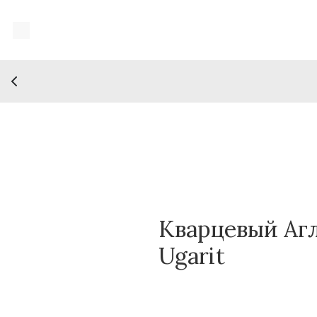
Кварцевый Агл
Ugarit