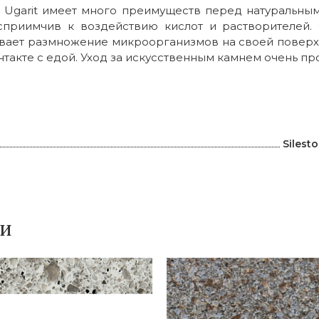
l Ugarit имеет много преимуществ перед натуральны
осприимчив к воздействию кислот и растворителей.
вает размножение микроорганизмов на своей поверхн
такте с едой. Уход за искусственным камнем очень про
и
Silest
ки