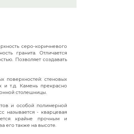
ерхность серо-коричневого
ость гранита. Отличается
тью. Позволяет создавать
ых поверхностей: стеновых
х и т.д. Камень прекрасно
хонной столешницы.
ентов и особой полимерной
с называется - кварцевая
ается крайне прочным и
а его также на высоте.