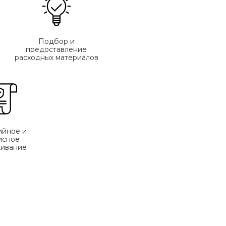
Подбор и
предоставление
расходных материалов
ийное и
исное
ивание