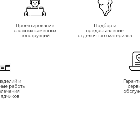
Проектирование
Подбор и
сложных каменных
предоставление
конструкций
отделочного материала
изделий и
Гарант
ные работы
серв
влечения
обслуж
рядчиков