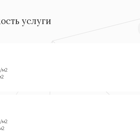
ость услуги
б/м2
м2
б/м2
м2