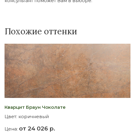
консультант поможет Вам в выборе.
Похожие оттенки
Кварцит Браун Чоколате
Г
Цвет:
коричневый
Ц
от 24 026 р.
Цена:
Ц