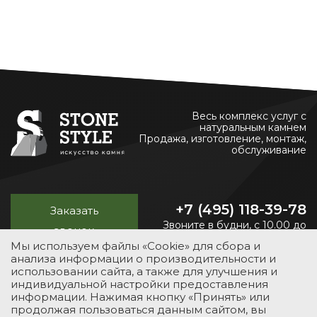
Весь комплекс услуг с
натуральным камнем
Продажа, изготовление, монтаж,
обслуживание
+7 (495) 118-39-78
Заказать
Звоните в будни, с 10.00 до
звонок
20.00
Мы используем файлы «Cookie» для сбора и
анализа информации о производительности и
использовании сайта, а также для улучшения и
индивидуальной настройки предоставления
УСЛУГИ
КАТАЛОГ
ПОРТФОЛИО
О КОМПАНИИ
информации. Нажимая кнопку «Принять» или
продолжая пользоваться данным сайтом, вы
КОНТАКТЫ