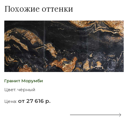
Похожие оттенки
Гранит Морумби
К
Цвет:
чёрный
Ц
от 27 616 р.
Цена:
Ц