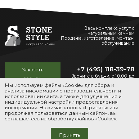
Весь комплекс услуг с
натуральным камнем
Продажа, изготовление, монтаж,
обслуживание
+7 (495) 118-39-78
Заказать
Звоните в будни, с 10.00 до
звонок
20.00
Мы используем файлы «Cookie» для сбора и
анализа информации о производительности и
использовании сайта, а также для улучшения и
индивидуальной настройки предоставления
УСЛУГИ
КАТАЛОГ
ПОРТФОЛИО
О КОМПАНИИ
информации. Нажимая кнопку «Принять» или
продолжая пользоваться данным сайтом, вы
КОНТАКТЫ
соглашаетесь на обработку файлов «Cookie».
© 2012-2026 Stone-Style
Принять