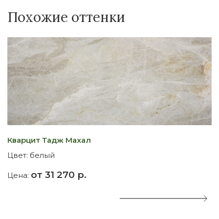
Похожие оттенки
Кварцит Тадж Махал
К
Цвет:
белый
Ц
от 31 270 р.
Цена:
Ц