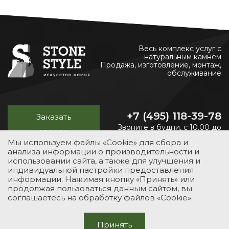
Весь комплекс услуг с
натуральным камнем
Продажа, изготовление, монтаж,
обслуживание
+7 (495) 118-39-78
Заказать
Звоните в будни, с 10.00 до
звонок
20.00
Мы используем файлы «Cookie» для сбора и
анализа информации о производительности и
использовании сайта, а также для улучшения и
индивидуальной настройки предоставления
УСЛУГИ
КАТАЛОГ
ПОРТФОЛИО
О КОМПАНИИ
информации. Нажимая кнопку «Принять» или
продолжая пользоваться данным сайтом, вы
КОНТАКТЫ
соглашаетесь на обработку файлов «Cookie».
© 2012-2026 Stone-Style
Принять