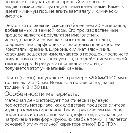
позволяет получать очень прочный материал с
выдающимися эксплуатационными качествами. Камень
имеет минимум пор, не впитывает влагу и химически
инертен.
Dekton - это сложная смесь из более чем 20 минералов,
добываемых из земной коры. Его производственный
процесс является результатом многолетних
исследований и совмещает изготовление стекла,
современных фарфоровых и кварцевых поверхностей.
Кристаллы кремния, циркона, силикат алюминия,
красящие вещества измельчаются в порошок, после чего
полученную смесь прессуют под воздействием высокой
температуры. В результате спекания частиц и
получается этот уникальный камень.
Плиты (слебы) выпускаются в размере 3200мм*1440 мм в
толщинах 12 и 20 мм. Возможна поставка под заказ
толщин 4, 8 и 30 мм.
Особенности материала:
Материал демонстрирует практически нулевую
пористость материала, как следствие процесса синтеза
и ультра компактирования. Такая практически нулевая
пористость и отсутствие микродефектов, вызывающих
напряжения или формирующих слабые точки, и является
основной отличительной характеристикой DEKTON.