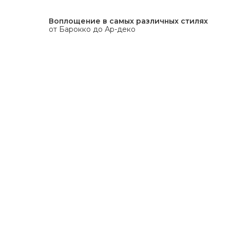
Воплощение в самых различных стилях
от Барокко до Ар-деко
Возможные варианты
отделки ванной
натуральным камнем