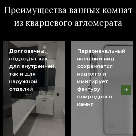
Преимущества ванных комнат
из кварцевого агломерата
Долговечны,
Первоначальный
подходят как
внешний вид
для внутренней,
сохраняется
так и для
надолго и
наружной
имитирует
отделки
фактуру
природного
камня