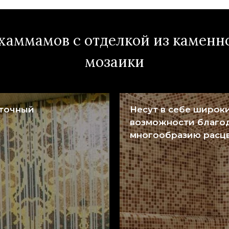
аммамов с отделкой из каменн
мозаики
точный
Несут в себе широк
возможности благо
многообразию расц