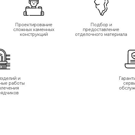
Проектирование
Подбор и
сложных каменных
предоставление
конструкций
отделочного материала
изделий и
Гарант
ные работы
серв
влечения
обслуж
рядчиков