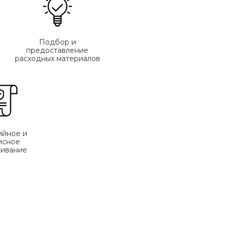
Подбор и
предоставление
расходных материалов
ийное и
исное
ивание