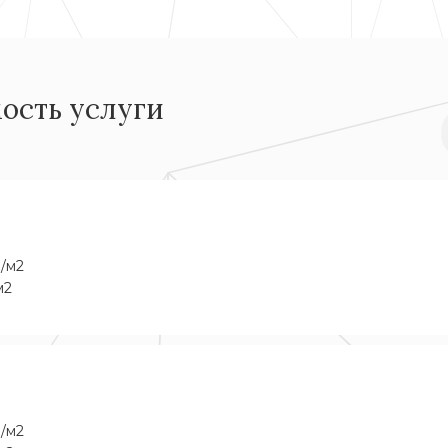
ость услуги
б/м2
м2
б/м2