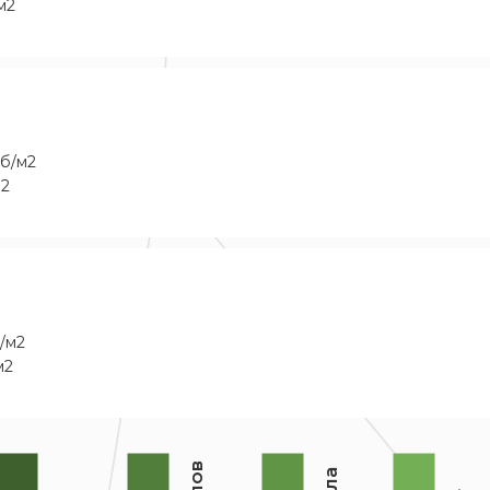
м2
уб/м2
м2
/м2
м2