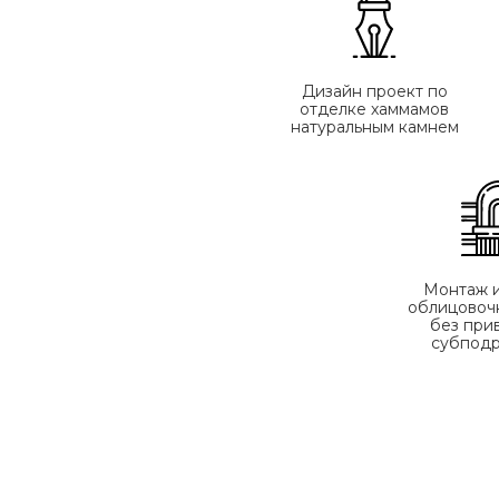
Дизайн проект по
отделке хаммамов
натуральным камнем
Монтаж 
облицовоч
без при
субпод