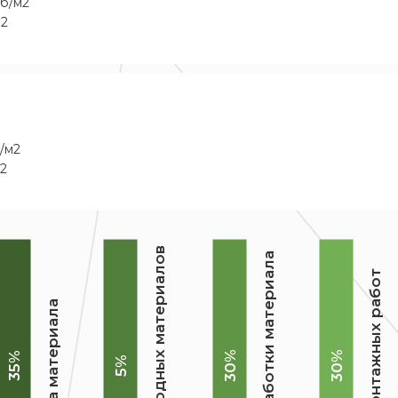
уб/м2
м2
/м2
м2
Цена расходных материалов
Цена обработки материала
Цена монтажных работ
Цена материала
30%
30%
35%
5%