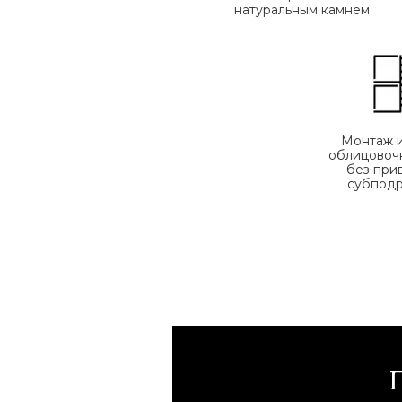
натуральным камнем
Монтаж 
облицовоч
без при
субпод
П