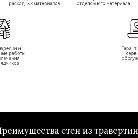
расходных материалов
отделочного материала
изделий и
Гарант
ные работы
серв
влечения
обслуж
рядчиков
реимущества стен из траверти