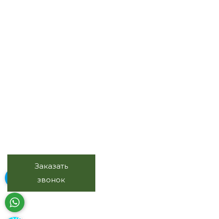
Весь комплекс услуг с
натуральным камнем
Продажа, изготовление, монтаж,
обслуживание
+7 (495) 118-39-78
Заказать
Звоните в будни, с 10.00 до
звонок
20.00