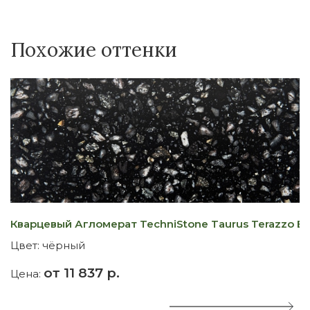
Похожие оттенки
Кварцевый Агломерат TechniStone Taurus Terazzo Bl
К
Цвет:
чёрный
Ц
от 11 837 р.
Цена:
Ц