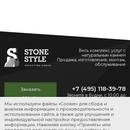
Весь комплекс услуг с
натуральным камнем
Продажа, изготовление, монтаж,
обслуживание
+7 (495) 118-39-78
Заказать
Звоните в будни, с 10.00 до
звонок
20.00
Мы используем файлы «Cookie» для сбора и
анализа информации о производительности и
использовании сайта, а также для улучшения и
индивидуальной настройки предоставления
УСЛУГИ
КАТАЛОГ
ПОРТФОЛИО
О КОМПАНИИ
информации. Нажимая кнопку «Принять» или
продолжая пользоваться данным сайтом, вы