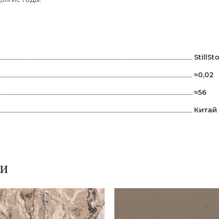
и
StillSt
≈0,02
≈56
Китай
ки