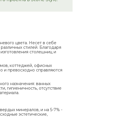
невого цвета. Несет в себе
 различных стилей. Благодаря
 изготовления столешниц и
омов, коттеджей, офисных
но и превосходно справляются
ого назначения: ванных
и, гигиеничность, отсутствие
атериала.
твердых минералов, и на 5-7% -
сходные эстетические,