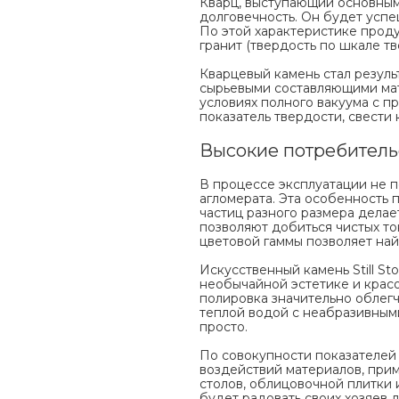
Кварц, выступающий основным
долговечность. Он будет усп
По этой характеристике прод
гранит (твердость по шкале тве
Кварцевый камень стал резул
сырьевыми составляющими мат
условиях полного вакуума с п
показатель твердости, свести 
Высокие потребительс
В процессе эксплуатации не 
агломерата. Эта особенность 
частиц разного размера дела
позволяют добиться чистых то
цветовой гаммы позволяет най
Искусственный камень Still St
необычайной эстетике и красо
полировка значительно облегч
теплой водой с неабразивным
просто.
По совокупности показателей 
воздействий материалов, прим
столов, облицовочной плитки 
будет радовать своих хозяев д