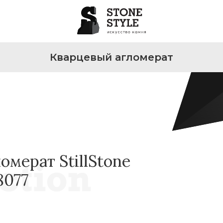
Кварцевый агломерат
омерат StillStone
8077