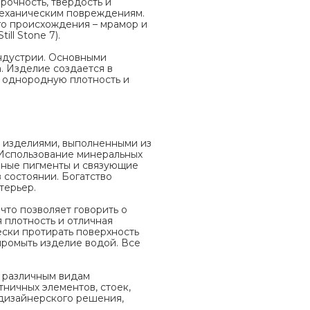
очность, твердость и
 механическим повреждениям.
го происхождения – мрамор и
ll Stone 7).
индустрии. Основными
. Изделие создается в
ь однородную плотность и
а изделиями, выполненными из
 Использование минеральных
енные пигменты и связующие
 состоянии. Богатство
терьер.
 что позволяет говорить о
 плотность и отличная
ески протирать поверхность
промыть изделие водой. Все
к различным видам
ничных элементов, стоек,
 дизайнерского решения,