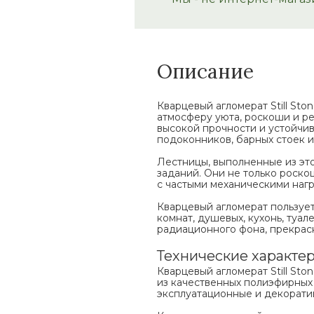
Описание
Кварцевый агломерат Still Sto
атмосферу уюта, роскоши и р
высокой прочности и устойчи
подоконников, барных стоек и
Лестницы, выполненные из это
заданий. Они не только роско
с частыми механическими нагр
Кварцевый агломерат пользуе
комнат, душевых, кухонь, туа
радиационного фона, прекрасн
Технические характер
Кварцевый агломерат Still Sto
из качественных полиэфирных
эксплуатационные и декорати