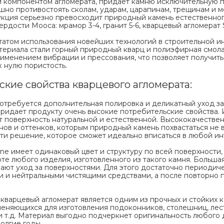
 компонентом агломерата, придает камню исключительную пр
ешно противостоять сколам, ударам, царапинам, трещинам и
укция серьезно превосходит природный камень естественно
рдости Мооса: мрамор 3-4, гранит 5-6, кварцевый агломерат Sti
ьтатом использования новейших технологий в строительной 
ериала стали горный природный кварц и полиэфирная смола
рименением вибрации и прессования, что позволяет получит
к нулю пористость.
кие свойства кварцевого агломерата:
потребуется дополнительная полировка и деликатный уход з
придает продукту очень высокие потребительские свойства.
ет поверхность натуральной и естественной. Высококачеств
нов и оттенков, которым природный камень похвастаться не в
ти решение, которое сможет идеально вписаться в любой ин
one имеет одинаковый цвет и структуру по всей поверхности,
те любого изделия, изготовленного из такого камня. Большая
ают уход за поверхностями. Для этого достаточно периодич
и и нейтральными чистящими средствами, а после повторно 
кварцевый агломерат является одним из прочных и стойких 
еняющихся для изготовления подоконников, столешниц, лест
и т.д. Материал выгодно подчеркнет оригинальность любого
олгие годы.