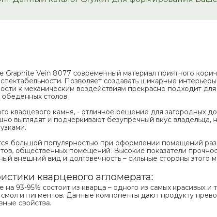
ne Graphite Vein 8077 современный материал приятного корич
еспектабельности. Позволяет создавать шикарные интерьеры
вости к механическим воздействиям прекрасно подходит для
 обеденных столов.
го кварцевого камня, - отличное решение для загородных д
шно выглядят и подчеркивают безупречный вкус владельца, 
узками.
тся большой популярностью при оформлении помещений разн
летов, общественных помещений. Высокие показатели прочност
ый внешний вид и долговечность – сильные стороны этого м
истики кварцевого агломерата:
ne на 93-95% состоит из кварца – одного из самых красивых и 
 смол и пигментов. Данные компоненты дают продукту прево
вные свойства.