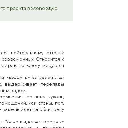
 проекта в Stone Style.
аря нейтральному оттенку
 современных. Относится к
екторов по всему миру для
ый можно использовать не
ек, выдерживает перепады
шним видом.
рмления гостиных, кухонь,
помещений, как стены, пол,
- камень идет на облицовку
ц. Он не выделяет вредных