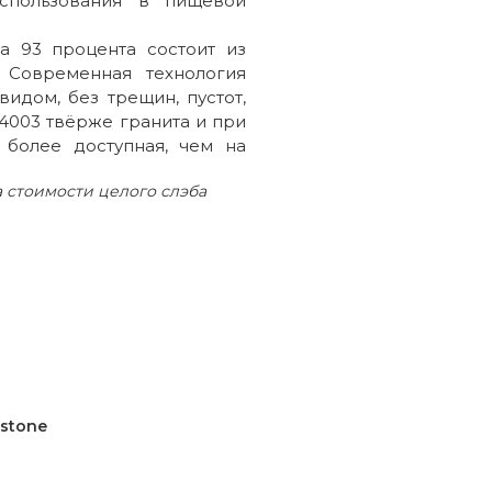
спользования в пищевой
а 93 процента состоит из
 Современная технология
дом, без трещин, пустот,
 4003 твёрже гранита и при
 более доступная, чем на
 стоимости целого слэба
rstone