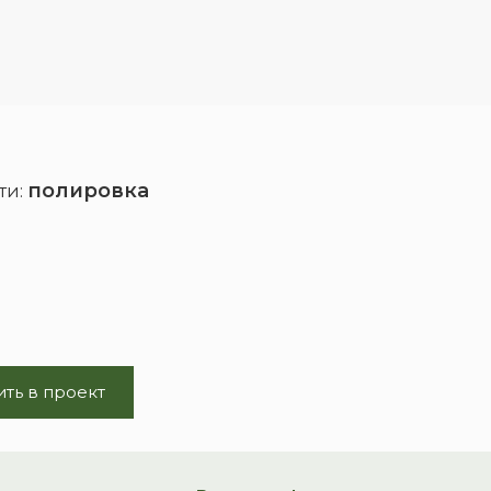
полировка
ти:
ть в проект