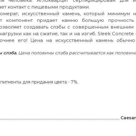
ля человека. Аглокварцит сертифицирован для и
ет контакт с пищевыми продуктами.
гломерат, искусственный камень, который минимум н
тот компонент придает камню большую прочность.
озволяет создавать слэбы с совершенным внешним ви
агрузки как на сжатие, так и на изгиб. Sleek Concrete
очнее его! Цена на искусственный камень обычно
 слэба.
Цена половины слэба рассчитывается как половина
пигменты для придания цвета - 7%.
и
Caesa