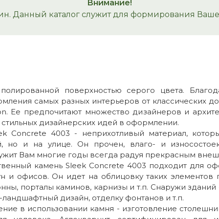
Внимание!
ин. Данный каталог служит для формирования Вашего
полированной поверхностью серого цвета. Благод
мления самых разных интерьеров от классических до
ction. Ее предпочитают множество дизайнеров и архит
 стильных дизайнерских идей в оформлении.
ek Concrete 4003 - неприхотливый материал, котор
, но и на улице. Он прочен, влаго- и износосто
служит Вам многие годы всегда радуя прекрасным вне
венный камень Sleek Concrete 4003 подходит для офо
ун и офисов. Он идет на облицовку таких элементов 
онны, порталы каминов, карнизы и т.п. Снаружи зданий 
-ландшафтный дизайн, отделку фонтанов и т.п.
ние в использовании камня - изготовление столешни