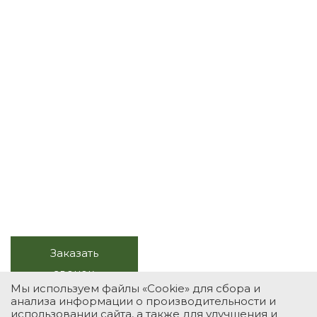
Весь комплекс услуг с
натуральным камнем
Продажа, изготовление, монтаж,
обслуживание
+7 (495) 118-39-78
Заказать
Звоните в будни, с 10.00 до
звонок
20.00
Мы используем файлы «Cookie» для сбора и
анализа информации о производительности и
использовании сайта, а также для улучшения и