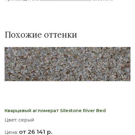
Похожие оттенки
Кварцевый агломерат Silestone River Bed
К
Цвет:
серый
Ц
от 26 141 р.
Цена:
Ц