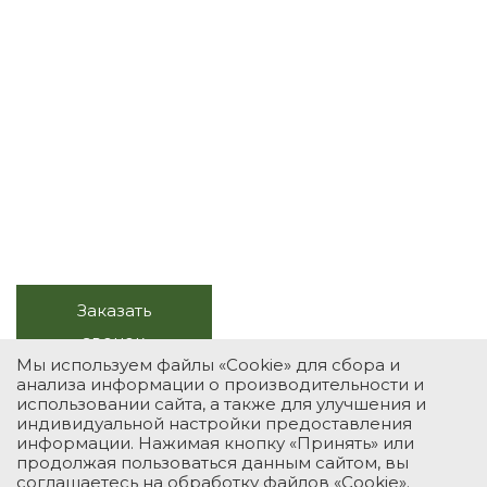
Весь комплекс услуг с
натуральным камнем
Продажа, изготовление, монтаж,
обслуживание
+7 (495) 118-39-78
Заказать
Звоните в будни, с 10.00 до
звонок
20.00
Мы используем файлы «Cookie» для сбора и
анализа информации о производительности и
использовании сайта, а также для улучшения и
индивидуальной настройки предоставления
УСЛУГИ
КАТАЛОГ
ПОРТФОЛИО
О КОМПАНИИ
информации. Нажимая кнопку «Принять» или
продолжая пользоваться данным сайтом, вы
КОНТАКТЫ
соглашаетесь на обработку файлов «Cookie».