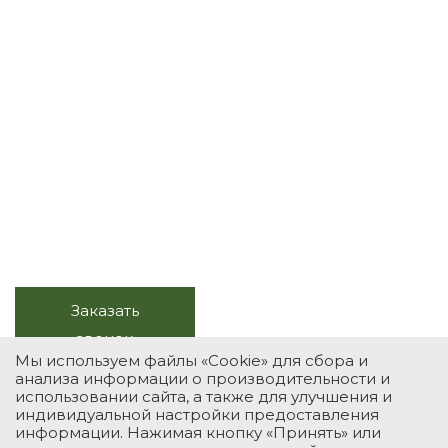
Весь комплекс услуг с
натуральным камнем
Продажа, изготовление, монтаж,
обслуживание
+7 (495) 118-39-78
Заказать
Звоните в будни, с 10.00 до
звонок
20.00
Мы используем файлы «Cookie» для сбора и
анализа информации о производительности и
использовании сайта, а также для улучшения и
индивидуальной настройки предоставления
УСЛУГИ
КАТАЛОГ
ПОРТФОЛИО
О КОМПАНИИ
информации. Нажимая кнопку «Принять» или