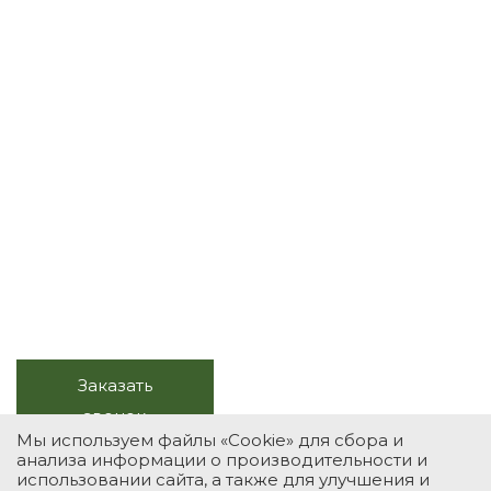
Весь комплекс услуг с
натуральным камнем
Продажа, изготовление, монтаж,
обслуживание
+7 (495) 118-39-78
Заказать
Звоните в будни, с 10.00 до
звонок
20.00
Мы используем файлы «Cookie» для сбора и
анализа информации о производительности и
использовании сайта, а также для улучшения и