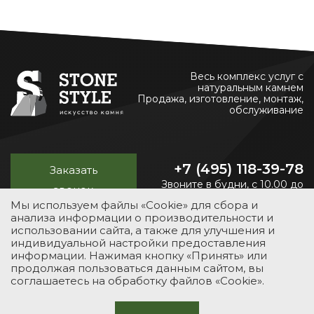
Весь комплекс услуг с
натуральным камнем
Продажа, изготовление, монтаж,
обслуживание
+7 (495) 118-39-78
Заказать
Звоните в будни, с 10.00 до
звонок
20.00
Мы используем файлы «Cookie» для сбора и
анализа информации о производительности и
использовании сайта, а также для улучшения и
индивидуальной настройки предоставления
УСЛУГИ
КАТАЛОГ
ПОРТФОЛИО
О КОМПАНИИ
информации. Нажимая кнопку «Принять» или
продолжая пользоваться данным сайтом, вы
КОНТАКТЫ
соглашаетесь на обработку файлов «Cookie».
© 2012-2026 Stone-Style