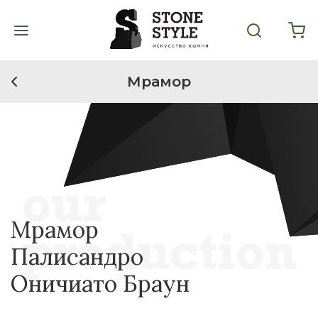
Мрамор
Мрамор
Палисандро
Оничиато Браун