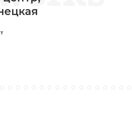
нецкая
ит