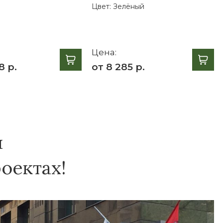
Цвет:
Зелёный
Цена:
8 р.
от 8 285 р.
я
оектах!