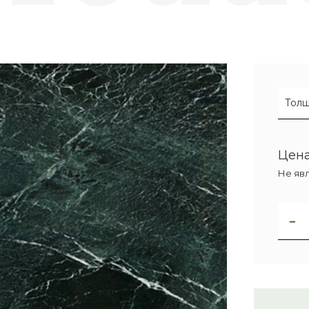
Толщ
Цена
Не яв