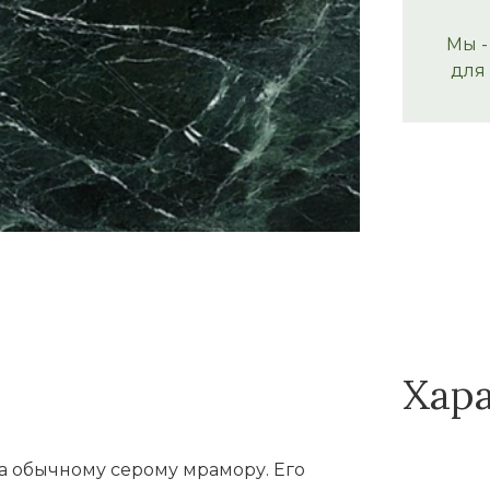
Мы -
для
Хар
на обычному серому мрамору. Его