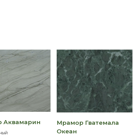
 Аквамарин
Мрамор Гватемала
Океан
ный