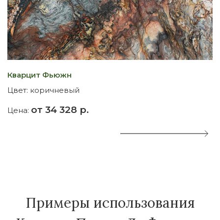
Кварцит Фьюжн
К
Цвет:
коричневый
Ц
от 34 328 р.
Цена:
Ц
Примеры использования